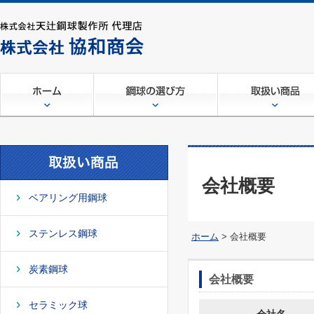
ベアリング用鋼球
ステンレス鋼球
炭素鋼球
セラミック球
樹脂球・ゴム球
その他のボール
その他取扱い商材
会社概要
ベアリング用鋼球
ステンレス鋼球
ホーム
> 会社概要
炭素鋼球
会社概要
セラミック球